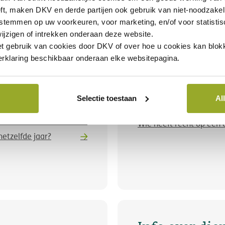
Bijkomende 
ft, maken DKV en derde partijen ook gebruik van
niet-noodzakel
 stemmen op uw voorkeuren, voor marketing, en/of voor statisti
Ik ga bevallen. Kan ik 
ijzigen of intrekken onderaan deze website.
et gebruik van cookies door DKV of over hoe u cookies kan blokk
Hoe kan ik personen to
rklaring beschikbaar onderaan elke websitepagina.
Hoe kan ik mijn dekkin
Selectie toestaan
Al
 Ik heb nochtans
Wat is een aanvullende
men opgestuurd.
Wie heeft recht op een
etzelfde jaar?