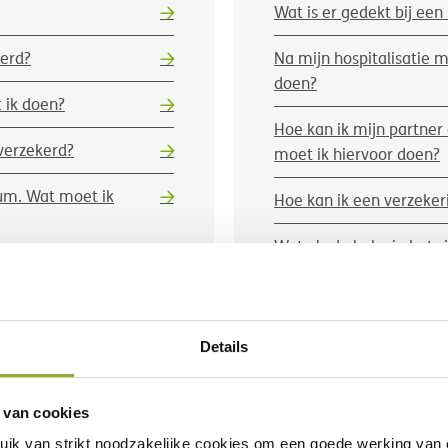
Wat is er gedekt bij een
erd?
Na mijn hospitalisatie 
doen?
 ik doen?
Hoe kan ik mijn partner
verzekerd?
moet ik hiervoor doen?
rum. Wat moet ik
Hoe kan ik een verzeke
Wat als de baby in het z
kosten automatisch ged
Details
 van cookies
uik van
strikt noodzakelijke
cookies om een goede werking van o