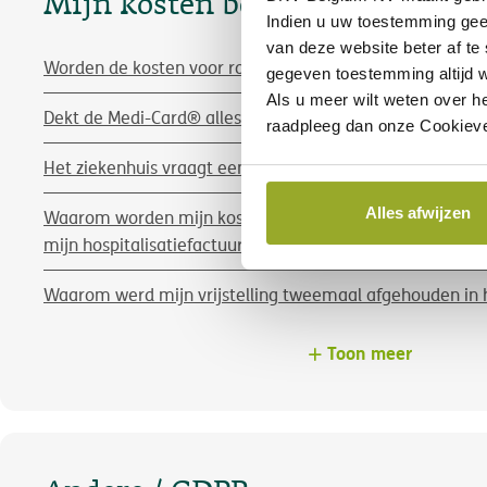
Mijn kosten beheren
Indien u uw toestemming gee
van deze website beter af te
Worden de kosten voor rooming-in terugbetaald?
gegeven toestemming altijd w
Als u meer wilt weten over h
Dekt de Medi-Card® alles in geval van hospitalisatie?
raadpleeg dan onze Cookieve
Het ziekenhuis vraagt een voorschot. Wat moet ik doen?
Alles afwijzen
Waarom worden mijn kosten niet in één keer behandeld?
mijn hospitalisatiefactuur en mijn ambulante kosten sa
Waarom werd mijn vrijstelling tweemaal afgehouden in h
Toon meer