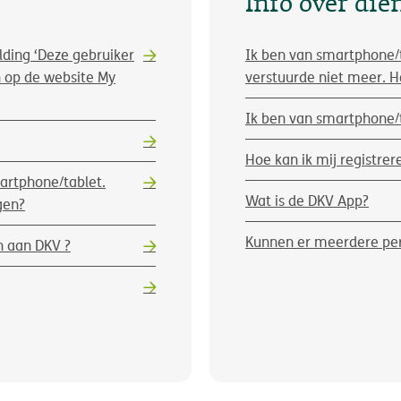
Info over die
lding ‘Deze gebruiker
Ik ben van smartphone/t
n op de website My
verstuurde niet meer. 
Ik ben van smartphone/t
Hoe kan ik mij registre
artphone/tablet.
Wat is de DKV App?
gen?
Kunnen er meerdere per
n aan DKV ?