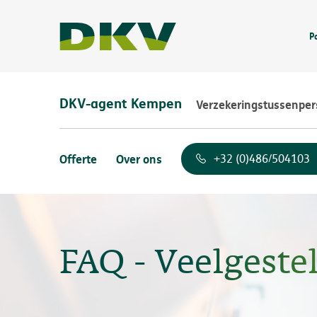
P
DKV-agent Kempen
Verzekeringstussenpe
Offerte
Over ons
+32 (0)486/504103
FAQ - Veelgeste