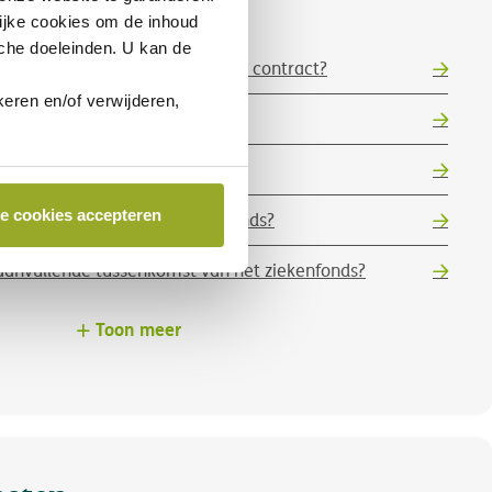
waarborgen
ijke cookies
om de inhoud
sche doeleinden. U kan de
de baby nu al toevoegen aan mijn contract?
eren en/of verwijderen,
evoegen aan mijn verzekering?
g aanpassen?
le cookies accepteren
 tussenkomst door het ziekenfonds?
 aanvullende tussenkomst van het ziekenfonds?
Toon meer