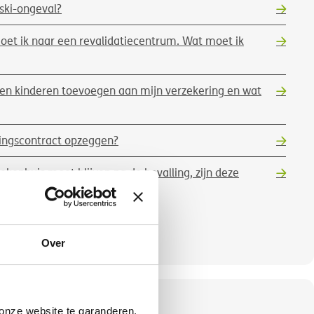
 ski-ongeval?
moet ik naar een revalidatiecentrum. Wat moet ik
 en kinderen toevoegen aan mijn verzekering en wat
ringscontract opzeggen?
iekenhuis moet blijven na de bevalling, zijn deze
ekt?
Toon meer
Over
nze website te garanderen.