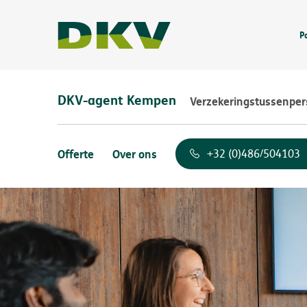
P
DKV-agent Kempen
Verzekeringstussenpe
Offerte
Over ons
+32 (0)486/504103