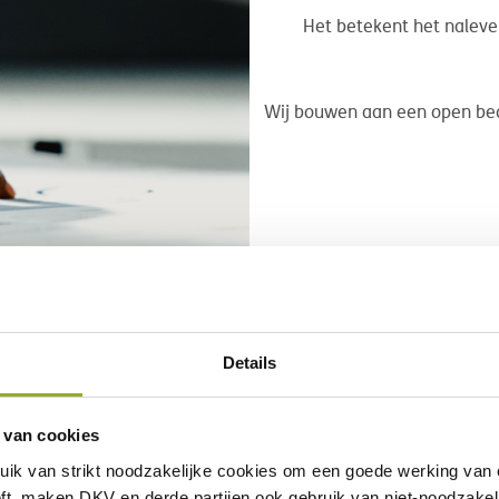
Het betekent het naleven 
Wij bouwen aan een open bed
Details
Ruth Verstraete, CEO van DKV Belgium
 van cookies
uik van
strikt noodzakelijke
cookies om een goede werking van o
ft, maken DKV en derde partijen ook gebruik van
niet-noodzakel