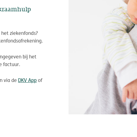
 kraamhulp
het ziekenfonds?
kenfondsafrekening.
ngegeven bij het
e factuur.
n via de
DKV App
of