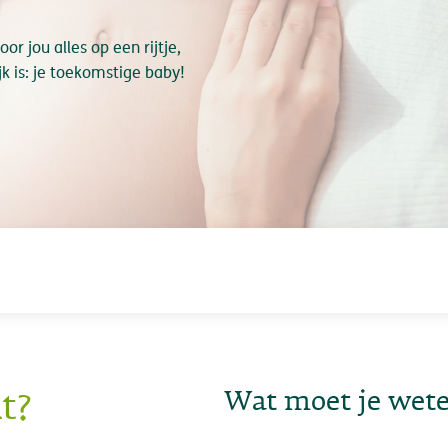
or jou alles op een rijtje,
jk is: je toekomstige baby!
Wat moet je wete
t?