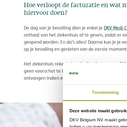
Hoe verloopt de facturatie en wat m
hiervoor doen?
De dag van je bevalling dien je enkel je
DKV Medi-
onthaal van het ziekenhuis af te geven, zodat er e
geopend worden. En da’s alles! Daarna kun je je v
op je bevalling en genieten van de eerste moment
Het ziekenhuis rekent de volledige factuur aan DKV
geen voorschot te betalen. Je zal van ons later ee
ontvangen indien er bepaalde kosten niet gedekt zi
Toestemming
Deze website maakt gebruik
DKV Belgium NV maakt gebr
Indien u uw toestemming gee