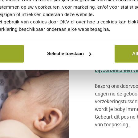
Hoe en wannee
 stemmen op uw voorkeuren, voor marketing, en/of voor statisti
mijn contract?
ijzigen of intrekken onderaan deze website.
et gebruik van cookies door DKV of over hoe u cookies kan blokk
Je wil de gezondhei
rklaring beschikbaar onderaan elke websitepagina.
dan ook heel belang
hospitalisatieverzek
moet je
baby toevo
Selectie toestaan
Al
van je partner
. Als
toegevoegd,
dan wo
bijvoorbeeld een ve
Bezorg ons daarvo
dagen na de geboor
verzekeringstussen
wordt je baby imme
Gebeurt dit pas na 
van toepassing.