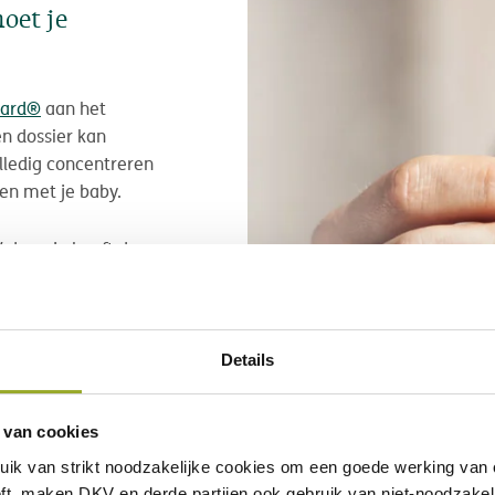
oet je
Card®
aan het
en dossier kan
olledig concentreren
en met je baby.
 door, je hoeft dus
n kostenafrekening
jn.
Details
 van cookies
uik van
strikt noodzakelijke
cookies om een goede werking van o
ft, maken DKV en derde partijen ook gebruik van
niet-noodzakel