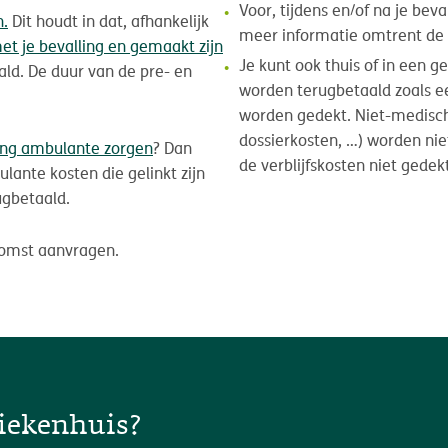
Voor, tijdens en/of na je be
n.
Dit houdt in dat, afhankelijk
meer informatie omtrent de 
t je bevalling en gemaakt zijn
Je kunt ook thuis of in een g
ld. De duur van de pre- en
worden terugbetaald zoals ee
worden gedekt. Niet-medisch
dossierkosten, …) worden nie
ing ambulante zorgen
? Dan
de verblijfskosten niet gedek
ante kosten die gelinkt zijn
ugbetaald.
komst aanvragen.
 ziekenhuis?