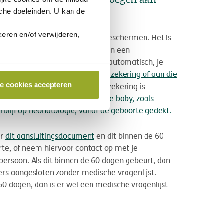
r kan ik mijn baby toevoegen aan
sche doeleinden. U kan de
eren en/of verwijderen,
d van je kindje vanaf dag één beschermen. Het is
rijk dat je baby aangesloten is in een
ering. Let wel: dit gebeurt niet automatisch, je
egen aan jouw hospitalisatieverzekering of aan die
le cookies accepteren
 je baby aan de hospitalisatieverzekering is
rden de medische kosten van je baby, zoals
rblijf op neonatologie, vanaf de geboorte gedekt.
or
dit aansluitingsdocument
en dit binnen de 60
te, of neem hiervoor contact op met je
persoon. Als dit binnen de 60 dagen gebeurt, dan
rs aangesloten zonder medische vragenlijst.
60 dagen, dan is er wel een medische vragenlijst