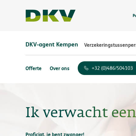
P
DKV-agent Kempen
Verzekeringstussenpe
Offerte
Over ons
+32 (0)486/504103
Ik verwacht een
Proficiat, je bent zwanger!