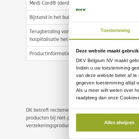
Medi-Card® (derdebetalerssysteem)
Bijstand in het buitenland
Toestemming
Terugbetaling van de kosten buiten
hospitalisatie het hele jaar door
Deze website maakt gebruik
Productinformatiedocument (IPID)
DKV Belgium NV maakt gebr
Indien u uw toestemming gee
van deze website beter af te
gegeven toestemming altijd w
Als u meer wilt weten over h
raadpleeg dan onze Cookieve
Dit betreft reclame in de zin van het Koninklijk Be
producten bij niet-professionele cliënten. Voor me
Alles afwijzen
verzekeringsproduct (IPID) in kwestie te raadplege