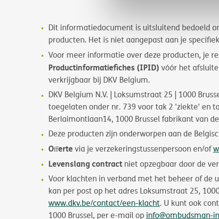
Dit informatiedocument is uitsluitend bedoeld o
producten. Het is niet aangepast aan je speciﬁek
Voor meer informatie over deze producten, je re
Productinformatiefiches (IPID)
vóór het afsluit
verkrijgbaar bij DKV Belgium.
DKV Belgium N.V. | Loksumstraat 25 | 1000 Brussel
toegelaten onder nr. 739 voor tak 2 'ziekte' en 
Berlaimontlaan14, 1000 Brussel fabrikant van d
Deze producten zijn onderworpen aan de Belgis
Oﬀerte
via je verzekeringstussenpersoon en/of
w
Levenslang contract
niet opzegbaar door de ve
Voor klachten in verband met het beheer of de u
kan per post op het adres Loksumstraat 25, 1000
www.dkv.be/contact/een-klacht
. U kunt ook co
1000 Brussel, per e-mail op
info@ombudsman-in