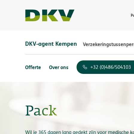
P
DKV-agent Kempen
Verzekeringstussenpe
Offerte
Over ons
+32 (0)486/504103
Pack
Wil je 365 dagen lang gedekt zijn voor medische 