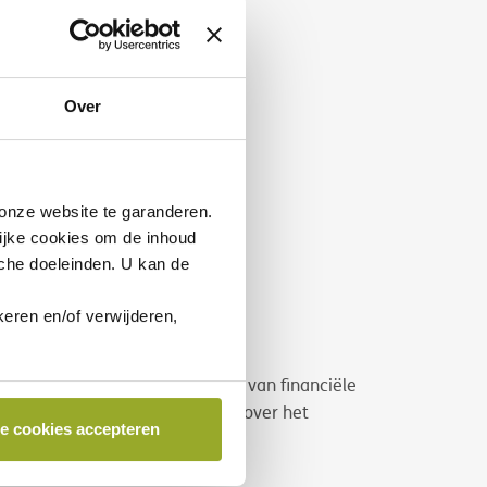
Over
nze website te garanderen.
ijke cookies
om de inhoud
sche doeleinden. U kan de
eren en/of verwijderen,
htingen bij de commercialisering van financiële
jft, gelieve de informatiefiche over het
le cookies accepteren