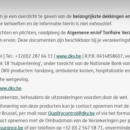
belangrijkste dekkingen en
m je een overzicht te geven van de
e behoeften en de informatie hierin is niet exhaustief.
Algemene en/of Tarifaire Ve
chten en plichten, raadpleeg de
en ervan. Deze documenten zijn beschikbaar bij je verzekering
 | Tel.: +32(0)2 287 64 11 |
www.dkv.be
| R.P.R. 0414858607, v
tak 18 'hulpverlening', onder toezicht van de Nationale Bank va
e DKV producten: tandzorg, ambulante kosten, hospitalisatie
che wetgeving.
ww.dkv.be
.
rzekeraar, behoudens de uitzonderingen voorzien door de wet.
itvoering van deze producten kun je contact opnemen met de d
 Brussel, per mail naar
Qualitycontrol@dkv.be
of via het formu
ntact opnemen met de Ombudsman van de Verzekeringen per po
surance.be
of per telefoon op +32 (0) 2 547 58 71, onvermind