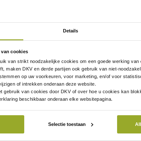
Europese Unie
Details
 van cookies
Downloaden
uik van
strikt noodzakelijke
cookies om een goede werking van o
ft, maken DKV en derde partijen ook gebruik van
niet-noodzakel
Lees meer
 stemmen op uw voorkeuren, voor marketing, en/of voor statisti
ijzigen of intrekken onderaan deze website.
et gebruik van cookies door DKV of over hoe u cookies kan blokk
rklaring beschikbaar onderaan elke websitepagina.
sluit van 25 april 2014 betreffende bepaalde informatieverplic
er informatie en vooraleer u een van deze producten onderschri
Selectie toestaan
Al
n.